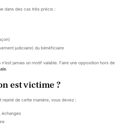
ue dans des cas très précis :
açon)
sement judiciaire) du bénéficiaire
n’est jamais un motif valable. Faire une opposition hors de
nale
.
n est victime ?
 rejeté de cette manière, vous devez :
é, échanges
ire