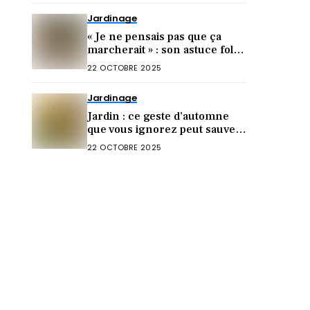
Jardinage
« Je ne pensais pas que ça
marcherait » : son astuce folle
pour multiplier le romarin en
22 OCTOBRE 2025
octobre
Jardinage
Jardin : ce geste d’automne
que vous ignorez peut sauver
des écureuils l’hiver
22 OCTOBRE 2025