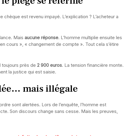
 le piège se referme
 le chèque est revenu impayé. L’explication ? L’acheteur a
elance. Mais
aucune réponse
. L’homme multiplie ensuite les
 en cours », « changement de compte ». Tout cela s’étire
d toujours près de
2 900 euros
. La tension financière monte.
nt la justice qui est saisie.
dée… mais illégale
ordre sont alertées. Lors de l’enquête, l’homme est
tracte. Son discours change sans cesse. Mais les preuves,