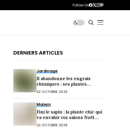
Follow Us
DERNIERS ARTICLES
Jardinage
Il abandonne les engrais
chimiques : ses plantes
explosent de santé (voici son
22 OCTOBRE 2025
secret)
Maison
Fini le sapin : la plante chic qui
va envahir vos salons Noël
2025 !
22 OCTOBRE 2025