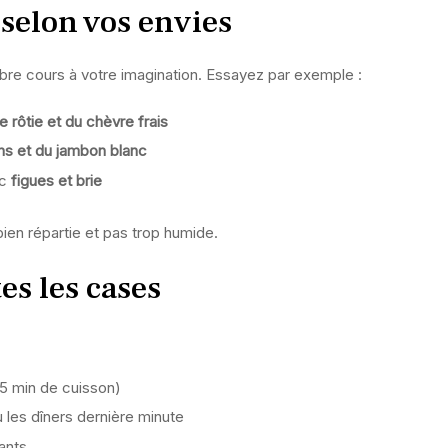
 selon vos envies
libre cours à votre imagination. Essayez par exemple :
 rôtie et du chèvre frais
s et du jambon blanc
ec
figues et brie
bien répartie et pas trop humide.
es les cases
25 min de cuisson)
u les dîners dernière minute
ants