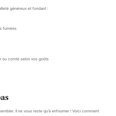
illeté généreux et fondant :
es fumées
r ou comté selon vos goûts
pas
embler. Il ne vous reste qu’à enfourner ! Voici comment