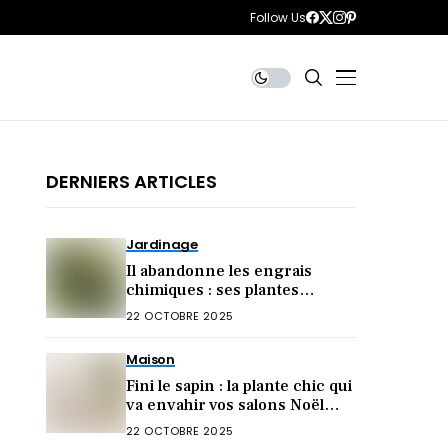
Follow Us
DERNIERS ARTICLES
Jardinage
Il abandonne les engrais
chimiques : ses plantes
explosent de santé (voici son
22 OCTOBRE 2025
secret)
Maison
Fini le sapin : la plante chic qui
va envahir vos salons Noël
2025 !
22 OCTOBRE 2025