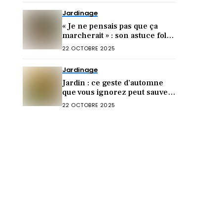
Jardinage
« Je ne pensais pas que ça
marcherait » : son astuce folle
pour multiplier le romarin en
22 OCTOBRE 2025
octobre
Jardinage
Jardin : ce geste d’automne
que vous ignorez peut sauver
des écureuils l’hiver
22 OCTOBRE 2025