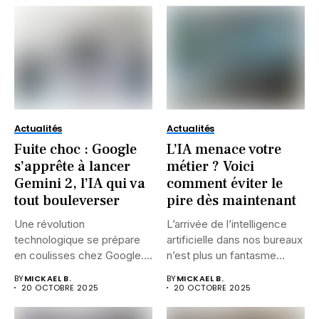
Actualités
Actualités
Fuite choc : Google
L’IA menace votre
s’apprête à lancer
métier ? Voici
Gemini 2, l’IA qui va
comment éviter le
tout bouleverser
pire dès maintenant
Une révolution
L’arrivée de l’intelligence
technologique se prépare
artificielle dans nos bureaux
en coulisses chez Google.
n’est plus un fantasme
Alors que l’intelligence...
futuriste....
BY
MICKAEL B.
BY
MICKAEL B.
20 OCTOBRE 2025
20 OCTOBRE 2025