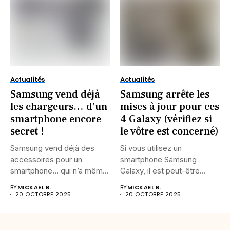
Actualités
Actualités
Samsung vend déjà
Samsung arrête les
les chargeurs… d’un
mises à jour pour ces
smartphone encore
4 Galaxy (vérifiez si
secret !
le vôtre est concerné)
Samsung vend déjà des
Si vous utilisez un
accessoires pour un
smartphone Samsung
smartphone… qui n’a même
Galaxy, il est peut-être
pas...
temps de...
BY
MICKAEL B.
BY
MICKAEL B.
20 OCTOBRE 2025
20 OCTOBRE 2025