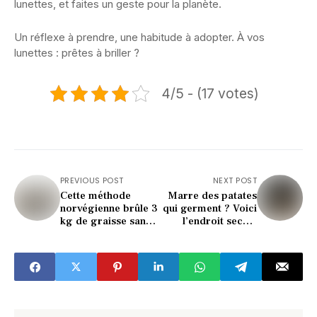
lunettes, et faites un geste pour la planète.
Un réflexe à prendre, une habitude à adopter. À vos
lunettes : prêtes à briller ?
4/5 - (17 votes)
PREVIOUS POST
NEXT POST
Cette méthode
Marre des patates
norvégienne brûle 3
qui germent ? Voici
kg de graisse sans
l’endroit secret
régime (incroyable
pour les garder 2x
!)
plus longtemps !